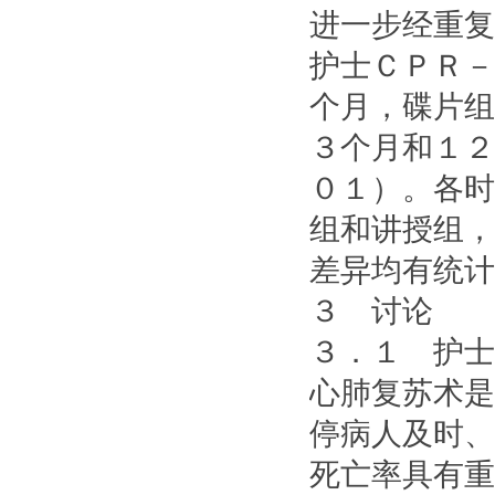
进一步经重复
护士ＣＰＲ－
个月，碟片组
３个月和１２
０１）。各时
组和讲授组，
差异均有统计
３ 讨论
３．１ 护士
心肺复苏术是
停病人及时、
死亡率具有重