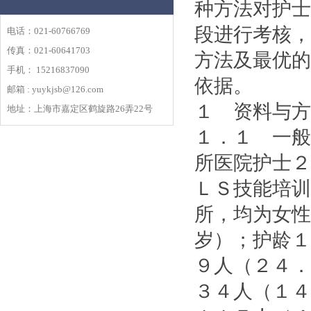
种方法对护士
段进行考核，
电话：021-60766769
传真：021-60641703
方法及最优的
手机： 15216837090
依据。
邮箱 : yuykjsb@126.com
１ 资料与方
地址：上海市嘉定区鹤旋路26弄22号
１．１ 一般
所医院护士２
ＬＳ技能培训
所，均为女性
岁）；护龄１
９人（２４．
３４人（１４